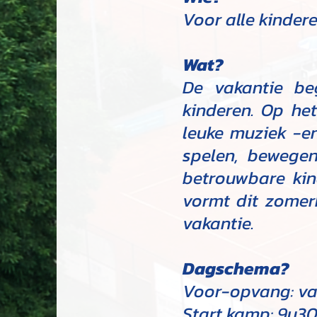
Voor alle kindere
Wat?
De vakantie be
kinderen. Op he
leuke muziek -en
spelen, bewegen
betrouwbare kin
vormt dit zomer
vakantie.
Dagschema?
Voor-opvang:
va
Start kamp: 9u3