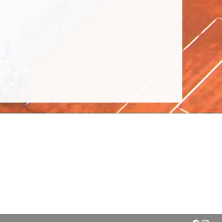
ners
LTA - Academie
ww.maaseik.be
Limburgse Tennis Academie vzw
arxservices.nl
Sportlaan 33, 3680 Maaseik, Belgium
ww.tennisbelgica.be
Info@tennis-lta.be
en:
www.tennisvlaanderen.be
Ond nr: 457.260.572