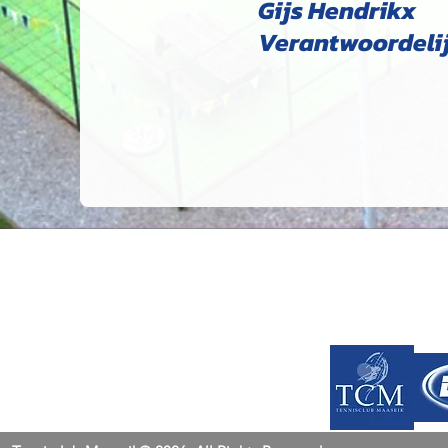
Gijs Hendrikx
Verantwoordeli
TENNISCLUB
MAASEIK