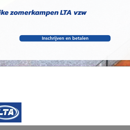
jke zomerkampen LTA vzw
Inschrijven en betalen
TCM - Tennisclub Maaseik
Links & Part
Stad Maaseik:
w
Sportlaan 40, 3680 Maaseik
Webdesign:
www.
+32 89 56 61 53
Tennis Belgica:
w
Info@tennismaaseik.be
Tennis Vlaander
www.facebook.com/tennismaaseik
Ond nr: BE 0413.316.406