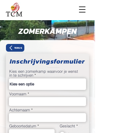
ZOMERKAMPEN
TERUG
Inschrijvingsformulier
Kies een zomerkamp waarvoor je wenst
in te schrijven
Voornaam
Achternaam
r
Geboortedatum
*
Geslacht
*
e