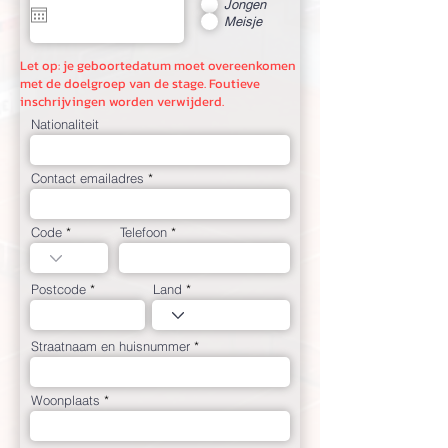
q
Jongen
u
Meisje
i
r
e
Let op: je geboortedatum moet overeenkomen
d
met de doelgroep van de stage. Foutieve
inschrijvingen worden verwijderd.
Nationaliteit
Contact emailadres
Code
Telefoon
Postcode
Land
Straatnaam en huisnummer
Woonplaats