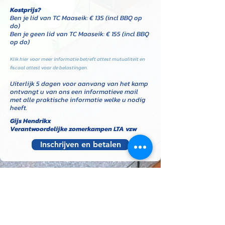
Kostprijs?
Ben je lid van TC Maaseik: € 135 (incl BBQ op
do)
Ben je geen lid van TC Maaseik: € 155 (incl BBQ
op do)
Klik hier voor meer informatie betreft attest mutualiteit en
fiscaal attest voor de belastingen.
Uiterlijk 5 dagen voor aanvang van het kamp
ontvangt u van ons een informatieve mail
met alle praktische informatie welke u nodig
heeft.
Gijs Hendrikx
Verantwoordelijke zomerkampen LTA vzw
Inschrijven en betalen
TENNISCLUB
MAASEIK