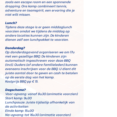
zoals een escape room en een spannende
dropping. Ons kamp combineert tennis,
adventure en teamspirit, een ervaring die je
niet wilt missen.
Lunch?
Tijdens deze stage is er geen middaglunch
voorzien omdat we tijdens de middag op
andere locaties kunnen zijn. De kinderen
dienen zelf een lunchpakket te voorzien.
Donderdag?
Op donderdagavond organiseren we om 17u
met een gezellige BBQ. De kinderen zijn
automatisch ingeschreven voor deze BBQ
(incl). Ouders (of andere familieleden) kunnen
eveneens inschrijven voor de BBQ. U dient dit
juiste aantal door te geven en cash te betalen
op de eerste dag van het kamp.
Kostprijs BBQ pp € 15.
Dagschema?
Voor-opvang:
vanaf 8u30 (animatie voorzien)
Start kamp: 9u30
Lunchpauze: Juiste tijdsstip afhankelijk van
de activiteiten
Einde kamp: 15u30
Na-opvang: tot 16u30 (animatie voorzien)