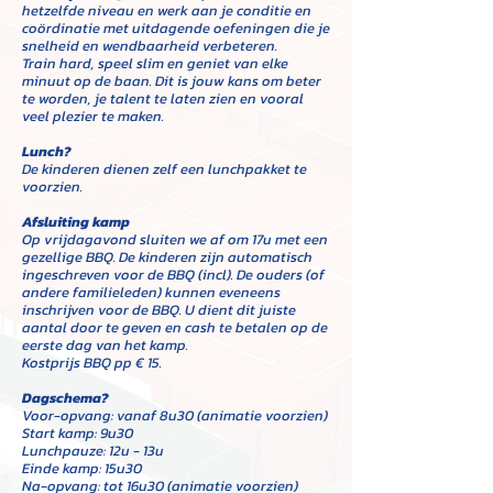
hetzelfde niveau en werk aan je conditie en
coördinatie met uitdagende oefeningen die je
snelheid en wendbaarheid verbeteren.
Train hard, speel slim en geniet van elke
minuut op de baan. Dit is jouw kans om beter
te worden, je talent te laten zien en vooral
veel plezier te maken.
Lunch?
De kinderen dienen zelf een lunchpakket te
voorzien.
Afsluiting kamp
Op vrijdagavond sluiten we af om 17u met een
gezellige BBQ. De kinderen zijn automatisch
ingeschreven voor de BBQ (incl). De ouders (of
andere familieleden) kunnen eveneens
inschrijven voor de BBQ. U dient dit juiste
aantal door te geven en cash te betalen op de
eerste dag van het kamp.
Kostprijs BBQ pp € 15.
Dagschema?
Voor-opvang:
vanaf 8u30 (animatie voorzien)
Start kamp: 9u30
Lunchpauze: 12u - 13u
Einde kamp: 15u30
Na-opvang: tot 16u30 (animatie voorzien)