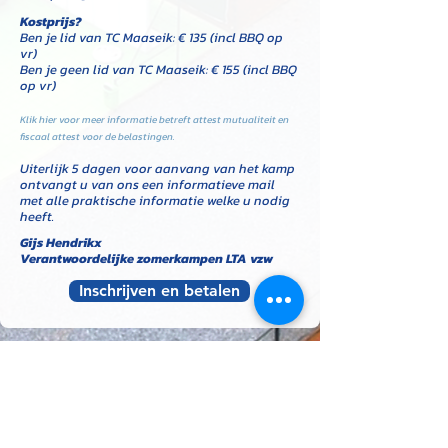
Kostprijs?
Ben je lid van TC Maaseik: € 135 (incl BBQ op
vr)
Ben je geen lid van TC Maaseik: € 155 (incl BBQ
op vr)
Klik hier voor meer informatie betreft attest mutualiteit en
fiscaal attest voor de belastingen.
Uiterlijk 5 dagen voor aanvang van het kamp
ontvangt u van ons een informatieve mail
met alle praktische informatie welke u nodig
heeft.
Gijs Hendrikx
Verantwoordelijke zomerkampen LTA vzw
Inschrijven en betalen
TENNISCLUB
MAASEIK