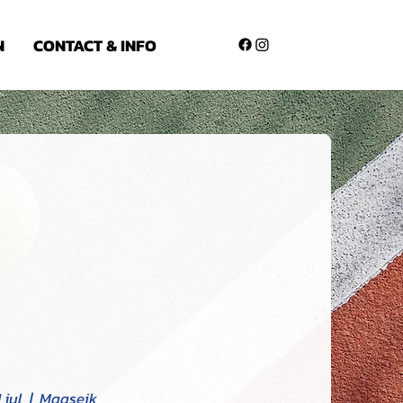
N
CONTACT & INFO
 jul
  |  
Maaseik