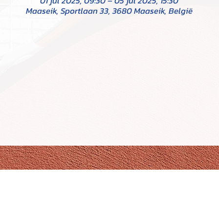
01 jul 2025, 09:30 – 05 jul 2025, 15:30
Maaseik, Sportlaan 33, 3680 Maaseik, België
TCM - Tennisclub Maaseik
Links & Part
Stad Maaseik:
w
Sportlaan 40, 3680 Maaseik
Webdesign:
www.
+32 89 56 61 53