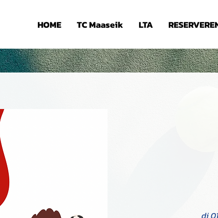
HOME
TC Maaseik
LTA
RESERVERE
di 01