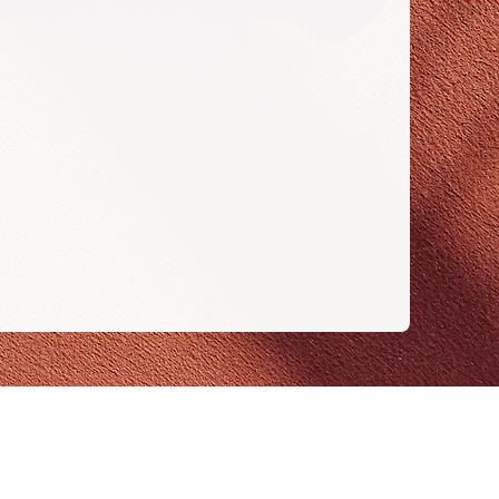
ners
LTA - Academie
ww.maaseik.be
Limburgse Tennis Academie vzw
arxservices.nl
Sportlaan 33, 3680 Maaseik, Belgium