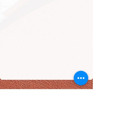
TENNISCLUB
MAASEIK
TCM - Tennisclub Maaseik