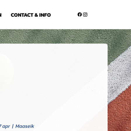
N
CONTACT & INFO
 apr
  |  
Maaseik