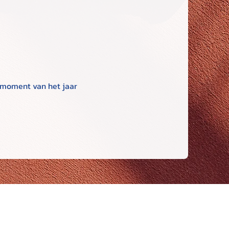
k moment van het jaar 
ners
LTA - Academie
ww.maaseik.be
Limburgse Tennis Academie vzw
arxservices.nl
Sportlaan 33, 3680 Maaseik, Belgium