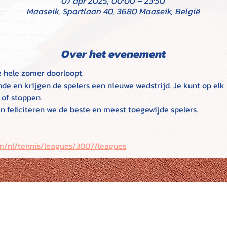
07 apr 2025, 00:00 – 23:50
Maaseik, Sportlaan 40, 3680 Maaseik, België
Over het evenement
e hele zomer doorloopt.
nde en krijgen de spelers een nieuwe wedstrijd. Je kunt op el
of stoppen.
n feliciteren we de beste en meest toegewijde spelers.
om/nl/tennis/leagues/3007/leagues
TCM - Tennisclub Maaseik
Links & Part
Stad Maaseik:
w
Sportlaan 40, 3680 Maaseik
Webdesign:
www.
+32 89 56 61 53